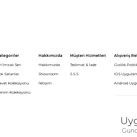
ategoriler
Hakkımızda
Müşteri Hizmetleri
Alışveriş R
 İmzalı Seri
Hakkımızda
Teslimat & İade
Gizlilik Politi
ok Satanlar
Showroom
S.S.S
IOS Uygula
avet Koleksiyonu
İletişim
Android Uy
enim Koleksiyonu
Uyg
Günc