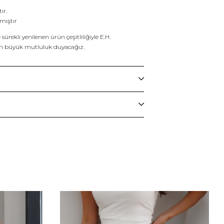
ır.
mıştır
ürekli yenilenen ürün çeşitliliğiyle E.H.
n büyük mutluluk duyacağız.