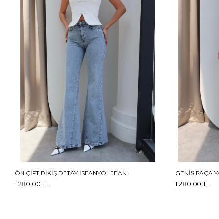
ÖN ÇIFT DIKIŞ DETAY İSPANYOL JEAN
GENIŞ PAÇA YA
1.280,00 TL
1.280,00 TL