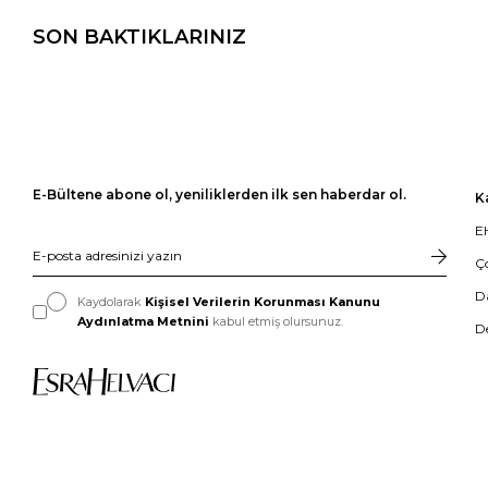
SON BAKTIKLARINIZ
E-Bültene abone ol, yeniliklerden ilk sen haberdar ol.
K
EH
Ç
D
Kaydolarak
Kişisel Verilerin Korunması Kanunu
Aydınlatma Metnini
kabul etmiş olursunuz.
D