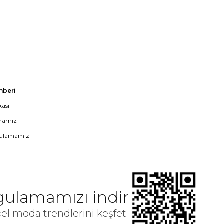
ehberi
kası
mamız
gulamamız
ulamamızı indir
el moda trendlerini keşfet