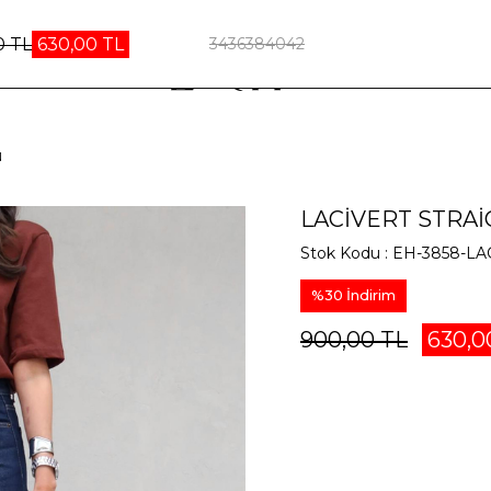
0 TL
630,00 TL
34
36
38
40
42
N
LACIVERT STRAI
Stok Kodu
EH-3858-LA
%
30
İndirim
900,00 TL
630,0