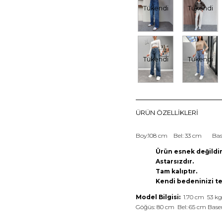
Tükendi
Tükendi
Tükendi
Tükendi
ÜRÜN ÖZELLIKLERI
Boy:108 cm Bel: 33 cm Bas
Ürün esnek değildir
Astarsızdır.
Tam kalıptır.
Kendi bedeninizi ter
Model Bilgisi:
1.70 cm 53 kg
Göğüs: 80 cm Bel: 65 cm Base