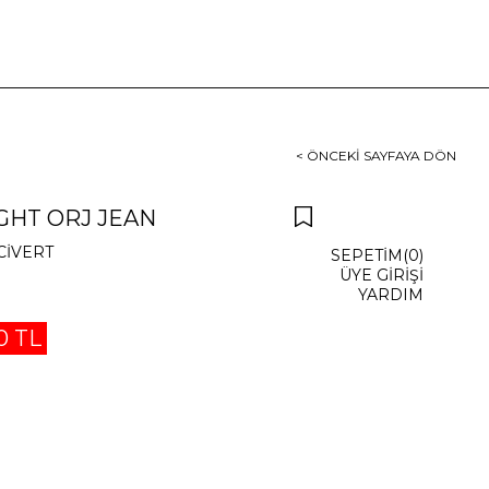
< ÖNCEKI SAYFAYA DÖN
GHT ORJ JEAN
CİVERT
SEPETIM
0
ÜYE GIRIŞI
YARDIM
0 TL