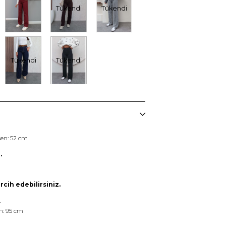
Tükendi
Tükendi
Tükendi
Tükendi
en: 52 cm
.
cih edebilirsiniz.
.
n: 95 cm