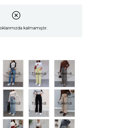
oklarımızda kalmamıştır.
Tükendi
Tükendi
Tükendi
Tükendi
Tükendi
Tükendi