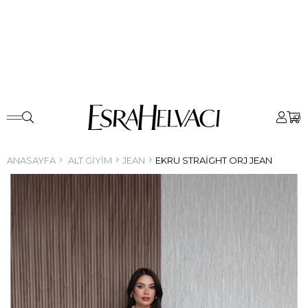
0
ANASAYFA
ALT GIYIM
JEAN
EKRU STRAIGHT ORJ JEAN