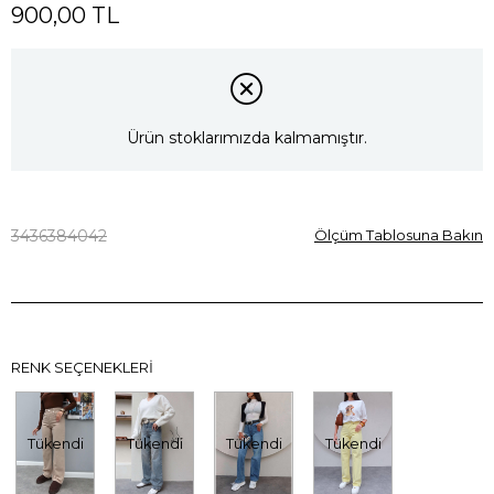
900,00 TL
Ürün stoklarımızda kalmamıştır.
34
36
38
40
42
Ölçüm Tablosuna Bakın
RENK SEÇENEKLERI
Tükendi
Tükendi
Tükendi
Tükendi