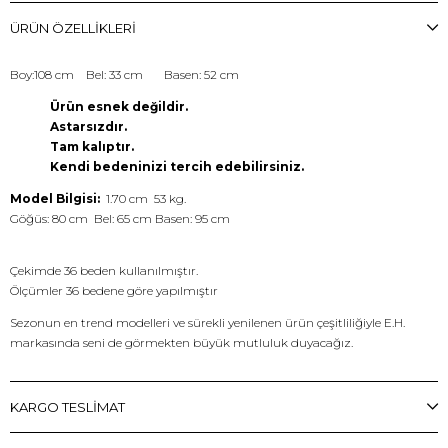
ÜRÜN ÖZELLIKLERI
Boy:108 cm Bel: 33 cm Basen: 52 cm
Ürün esnek değildir.
Astarsızdır.
Tam kalıptır.
Kendi bedeninizi tercih edebilirsiniz.
Model Bilgisi:
1.70 cm 53 kg.
Göğüs: 80 cm Bel: 65 cm Basen: 95 cm
Çekimde 36 beden kullanılmıştır.
Ölçümler 36 bedene göre yapılmıştır
Sezonun en trend modelleri ve sürekli yenilenen ürün çeşitliliğiyle E.H.
markasında seni de görmekten büyük mutluluk duyacağız.
KARGO TESLİMAT