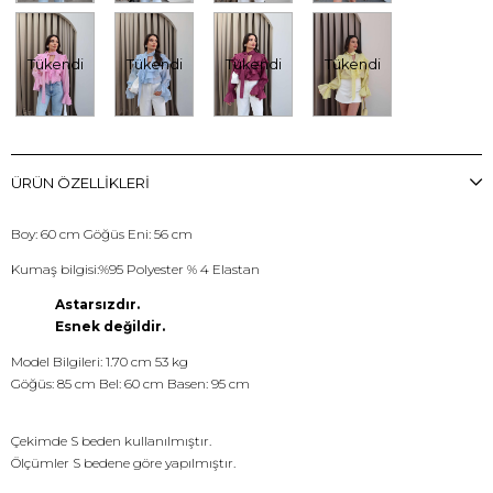
Tükendi
Tükendi
Tükendi
Tükendi
ÜRÜN ÖZELLIKLERI
Boy: 60 cm Göğüs Eni: 56 cm
Kumaş bilgisi:%95 Polyester % 4 Elastan
Astarsızdır.
Esnek değildir.
Model Bilgileri: 1.70 cm 53 kg
Göğüs: 85 cm Bel: 60 cm Basen: 95 cm
Çekimde S beden kullanılmıştır.
Ölçümler S bedene göre yapılmıştır.