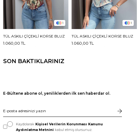
1
1
TÜL ASKILI ÇIÇEKLI KORSE BLUZ
TÜL ASKILI ÇIÇEKLI KORSE BLUZ
1.060,00 TL
1.060,00 TL
SON BAKTIKLARINIZ
E-Bültene abone ol, yeniliklerden ilk sen haberdar ol.
Kaydolarak
Kişisel Verilerin Korunması Kanunu
Aydınlatma Metnini
kabul etmiş olursunuz.