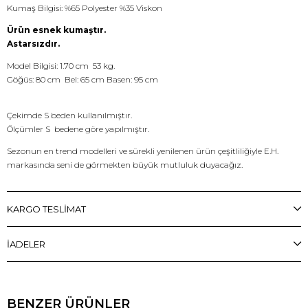
Kumaş Bilgisi: %65 Polyester %35 Viskon
Ürün esnek kumaştır.
Astarsızdır.
Model Bilgisi: 1.70 cm 53 kg.
Göğüs: 80 cm Bel: 65 cm Basen: 95 cm
Çekimde S beden kullanılmıştır.
Ölçümler S bedene göre yapılmıştır.
Sezonun en trend modelleri ve sürekli yenilenen ürün çeşitliliğiyle E.H.
markasında seni de görmekten büyük mutluluk duyacağız.
KARGO TESLİMAT
İADELER
BENZER ÜRÜNLER