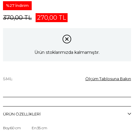
%
27
İndirim
370,00 TL
270,00 TL
Ürün stoklarımızda kalmamıştır.
S
M
L
Ölçüm Tablosuna Bakın
ÜRÜN ÖZELLIKLERI
Boy:60 cm En:35 cm