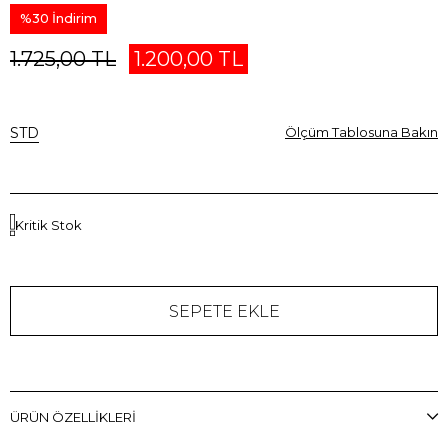
%
30
İndirim
1.725,00 TL
1.200,00 TL
STD
Ölçüm Tablosuna Bakın
Kritik Stok
ÜRÜN ÖZELLIKLERI