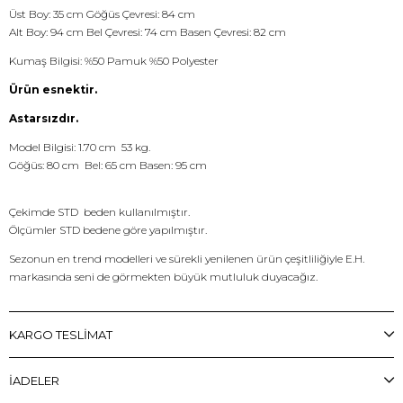
Üst Boy: 35 cm Göğüs Çevresi: 84 cm
Alt Boy: 94 cm Bel Çevresi: 74 cm Basen Çevresi: 82 cm
Kumaş Bilgisi: %50 Pamuk %50 Polyester
Ürün esnektir.
Astarsızdır.
Model Bilgisi: 1.70 cm 53 kg.
Göğüs: 80 cm Bel: 65 cm Basen: 95 cm
Çekimde STD beden kullanılmıştır.
Ölçümler STD bedene göre yapılmıştır.
Sezonun en trend modelleri ve sürekli yenilenen ürün çeşitliliğiyle E.H.
markasında seni de görmekten büyük mutluluk duyacağız.
KARGO TESLİMAT
İADELER