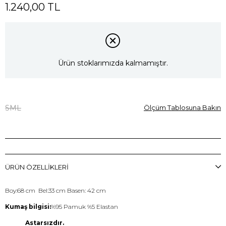
1.240,00 TL
Ürün stoklarımızda kalmamıştır.
S
M
L
Ölçüm Tablosuna Bakın
ÜRÜN ÖZELLIKLERI
Boy:68 cm Bel:33 cm Basen: 42 cm
Kumaş bilgisi:
%95 Pamuk %5 Elastan
Astarsızdır.