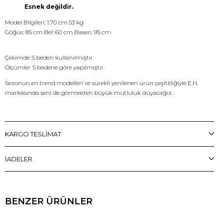
Esnek değildir.
Model Bilgileri: 1.70 cm 53 kg
Göğüs: 85 cm Bel: 60 cm Basen: 95 cm
Çekimde S beden kullanılmıştır.
Ölçümler S bedene göre yapılmıştır.
Sezonun en trend modelleri ve sürekli yenilenen ürün çeşitliliğiyle E.H.
markasında seni de görmekten büyük mutluluk duyacağız.
KARGO TESLİMAT
İADELER
BENZER ÜRÜNLER