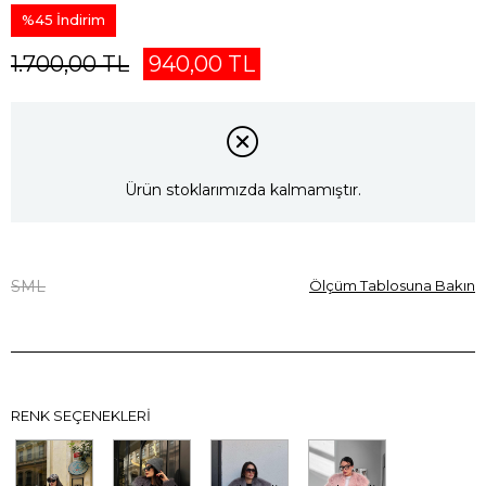
%
45
İndirim
1.700,00 TL
940,00 TL
Ürün stoklarımızda kalmamıştır.
S
M
L
Ölçüm Tablosuna Bakın
RENK SEÇENEKLERI