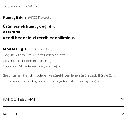
Boy:62 cm En: 58 cm
Kumaş Bilgisi:
%100 Polyester
Ürün esnek kumaş değildir.
Astarlıdır.
Kendi bedeninizi tercih edebilirsiniz.
Model Bilgisi:
1.70 cm 53 kg
Göğüs: 80 cm Bel: 65 cm Basen: 95 cm
Çekimde M beden kullanılmıştır.
Ölçümler M bedene göre yapılmıştır.
Sezonun en trend modelleri ve sürekli yenilenen ürün çeşitliliğiyle E.H.
markasında seni de görmekten büyük mutluluk duyacağız.
KARGO TESLİMAT
İADELER