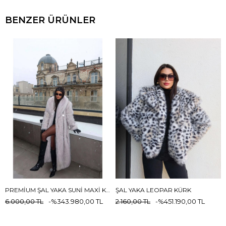
BENZER ÜRÜNLER
PREMIUM ŞAL YAKA SUNI MAXI KADIN KÜRK
ŞAL YAKA LEOPAR KÜRK
6.000,00 TL
%34
3.980,00 TL
2.160,00 TL
%45
1.190,00 TL