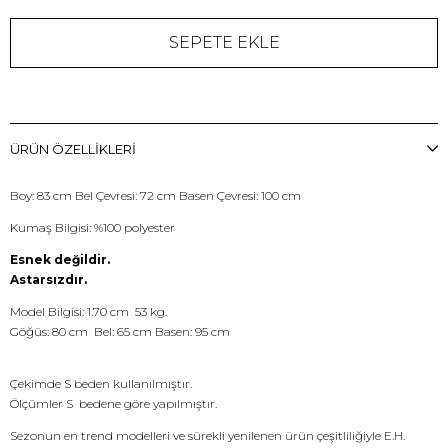
ÜRÜN ÖZELLIKLERI
Boy: 83 cm Bel Çevresi: 72 cm Basen Çevresi: 100 cm
Kumaş Bilgisi: %100 polyester
Esnek değildir.
Astarsızdır.
Model Bilgisi: 1.70 cm 53 kg.
Göğüs: 80 cm Bel: 65 cm Basen: 95 cm
Çekimde S beden kullanılmıştır.
Ölçümler S bedene göre yapılmıştır.
Sezonun en trend modelleri ve sürekli yenilenen ürün çeşitliliğiyle E.H.