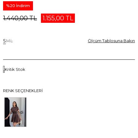
%
20
İndirim
1.440,00 TL
1.155,00 TL
S
M
L
Ölçüm Tablosuna Bakın
Kritik Stok
RENK SEÇENEKLERI
Tükendi