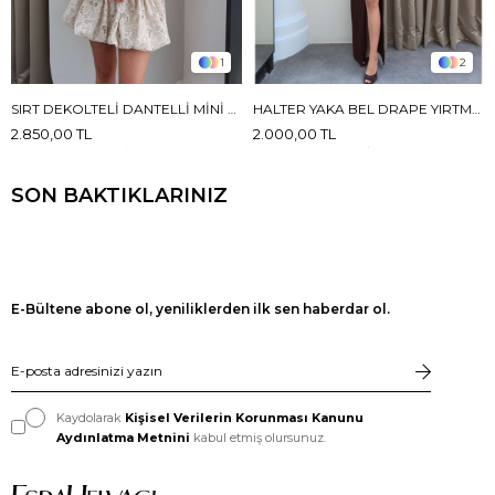
1
2
SIRT DEKOLTELI DANTELLI MINI ELBISE
HALTER YAKA BEL DRAPE YIRTMAÇLI ELBISE
2.850,00 TL
2.000,00 TL
SON BAKTIKLARINIZ
E-Bültene abone ol, yeniliklerden ilk sen haberdar ol.
Kaydolarak
Kişisel Verilerin Korunması Kanunu
Aydınlatma Metnini
kabul etmiş olursunuz.