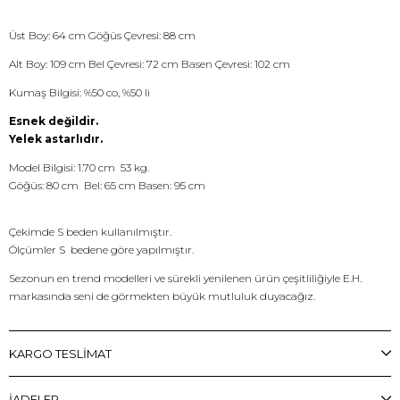
Üst Boy: 64 cm Göğüs Çevresi: 88 cm
Alt Boy: 109 cm Bel Çevresi: 72 cm Basen Çevresi: 102 cm
Kumaş Bilgisi: %50 co, %50 li
Esnek değildir.
Yelek astarlıdır.
Model Bilgisi: 1.70 cm 53 kg.
Göğüs: 80 cm Bel: 65 cm Basen: 95 cm
Çekimde S beden kullanılmıştır.
Ölçümler S bedene göre yapılmıştır.
Sezonun en trend modelleri ve sürekli yenilenen ürün çeşitliliğiyle E.H.
markasında seni de görmekten büyük mutluluk duyacağız.
KARGO TESLİMAT
İADELER