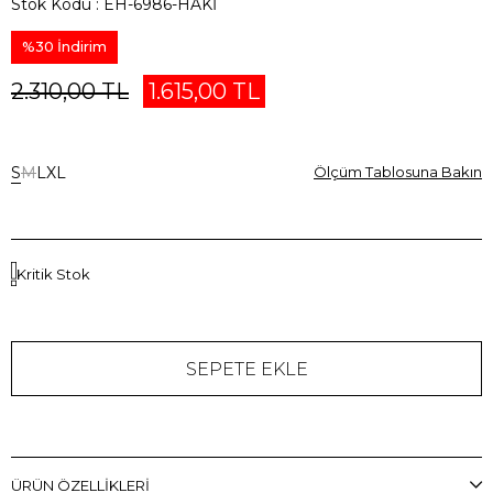
Stok Kodu
EH-6986-HAKİ
%
30
İndirim
2.310,00 TL
1.615,00 TL
S
M
L
XL
Ölçüm Tablosuna Bakın
Kritik Stok
ÜRÜN ÖZELLIKLERI