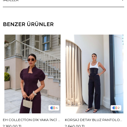
BENZER ÜRÜNLER
4
2
EH COLLECTION DIK YAKA İNCI DÜĞMELI TAKIM
KORSAJ DETAY BLUZ PANTOLON TAKIM
2.160,00 TL
2.640,00 TL