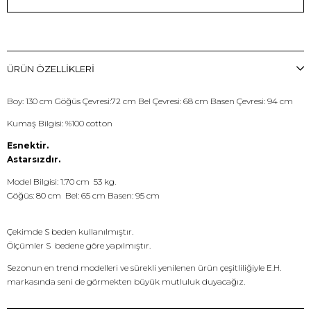
ÜRÜN ÖZELLIKLERI
Boy: 130 cm Göğüs Çevresi:72 cm Bel Çevresi: 68 cm Basen Çevresi: 94 cm
Kumaş Bilgisi: %100 cotton
Esnektir.
Astarsızdır.
Model Bilgisi: 1.70 cm 53 kg.
Göğüs: 80 cm Bel: 65 cm Basen: 95 cm
Çekimde S beden kullanılmıştır.
Ölçümler S bedene göre yapılmıştır.
Sezonun en trend modelleri ve sürekli yenilenen ürün çeşitliliğiyle E.H.
markasında seni de görmekten büyük mutluluk duyacağız.