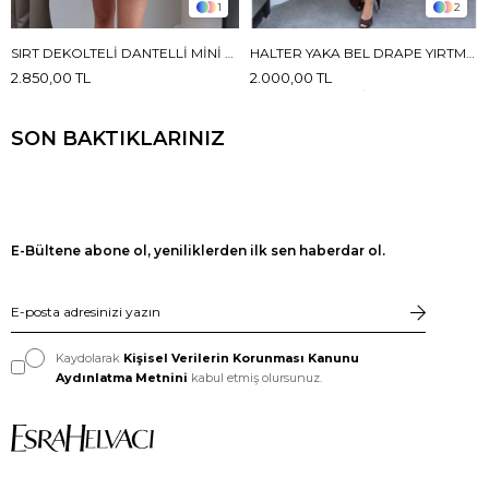
1
2
SIRT DEKOLTELI DANTELLI MINI ELBISE
HALTER YAKA BEL DRAPE YIRTMAÇLI ELBISE
2.850,00 TL
2.000,00 TL
SON BAKTIKLARINIZ
E-Bültene abone ol, yeniliklerden ilk sen haberdar ol.
Kaydolarak
Kişisel Verilerin Korunması Kanunu
Aydınlatma Metnini
kabul etmiş olursunuz.