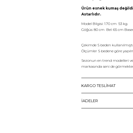
Ürün esnek kumaş değildi
Astarlıdır.
Model Bilgisi: 1.70 cm 53 kg.
Göğüs: 80 cm Bel: 65 cm Base
Çekimde S beden kullanılmıştı
Ölçümler S bedene göre yapılm
Sezonun en trend modelleri ve s
markasında seni de görmekte
KARGO TESLİMAT
İADELER