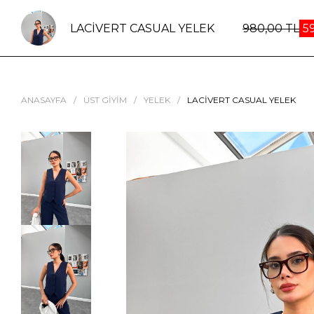
LACIVERT CASUAL YELEK
980,00 TL
5
ANASAYFA
ÜST GIYIM
YELEK
LACIVERT CASUAL YELEK