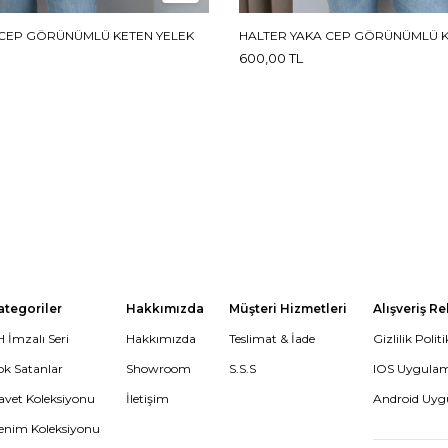
 CEP GÖRÜNÜMLÜ KETEN YELEK
HALTER YAKA CEP GÖRÜNÜMLÜ K
600,00 TL
ategoriler
Hakkımızda
Müşteri Hizmetleri
Alışveriş R
 İmzalı Seri
Hakkımızda
Teslimat & İade
Gizlilik Politi
ok Satanlar
Showroom
S.S.S
IOS Uygula
avet Koleksiyonu
İletişim
Android Uy
enim Koleksiyonu