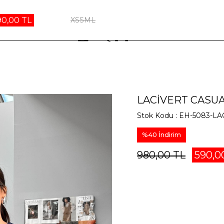
90,00 TL
XS
S
M
L
LACIVERT CASU
Stok Kodu
EH-5083-LA
%
40
İndirim
980,00 TL
590,0