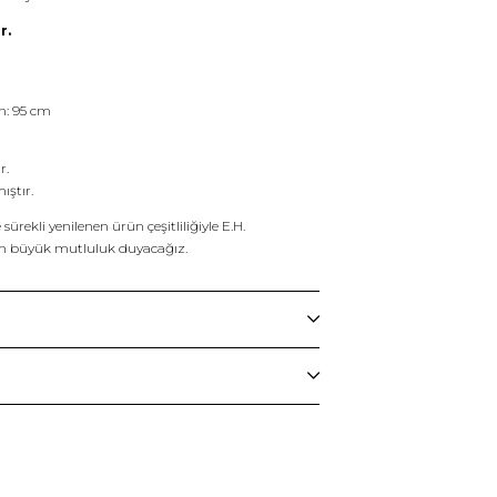
r.
n: 95 cm
r.
ıştır.
ürekli yenilenen ürün çeşitliliğiyle E.H.
n büyük mutluluk duyacağız.