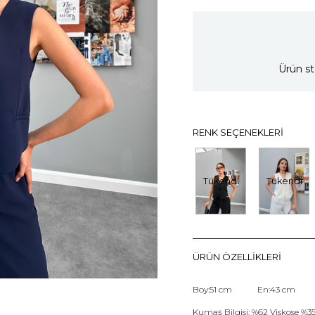
Ürün st
RENK SEÇENEKLERI
Tükendi
Tükendi
ÜRÜN ÖZELLIKLERI
Boy:51 cm En:43 cm
Kumaş Bilgisi: %62 Viskose %35