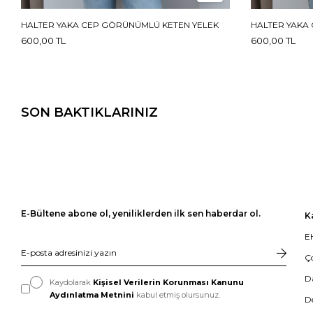
HALTER YAKA CEP GÖRÜNÜMLÜ KETEN YELEK
HALTER YAKA
600,00 TL
600,00 TL
SON BAKTIKLARINIZ
E-Bültene abone ol, yeniliklerden ilk sen haberdar ol.
K
EH
Ç
D
Kaydolarak
Kişisel Verilerin Korunması Kanunu
Aydınlatma Metnini
kabul etmiş olursunuz.
D