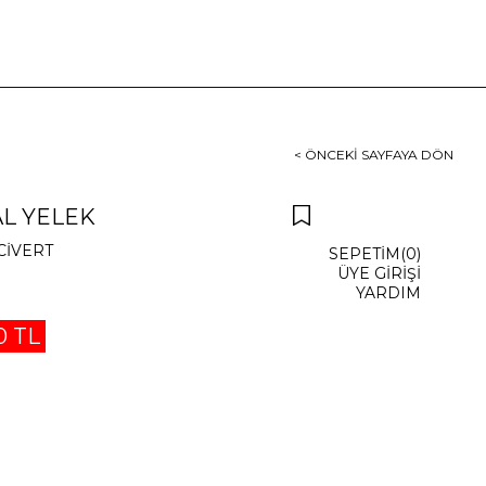
< ÖNCEKI SAYFAYA DÖN
AL YELEK
CİVERT
SEPETIM
0
ÜYE GIRIŞI
YARDIM
0 TL