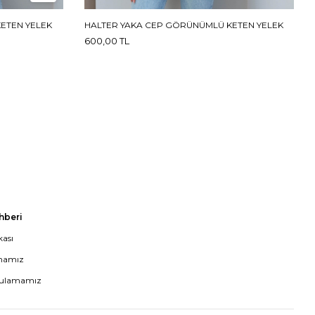
ETEN YELEK
HALTER YAKA CEP GÖRÜNÜMLÜ KETEN YELEK
600,00 TL
ehberi
kası
mamız
gulamamız