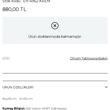
Stok Kodu
EH-4962-KREM
880,00 TL
Ürün stoklarımızda kalmamıştır.
STD
Ölçüm Tablosuna Bakın
ÜRÜN ÖZELLIKLERI
Boy:55 cm En:52 cm
Kumaş Bilgisi:
%50 Viskon %PBT %28 Naylon