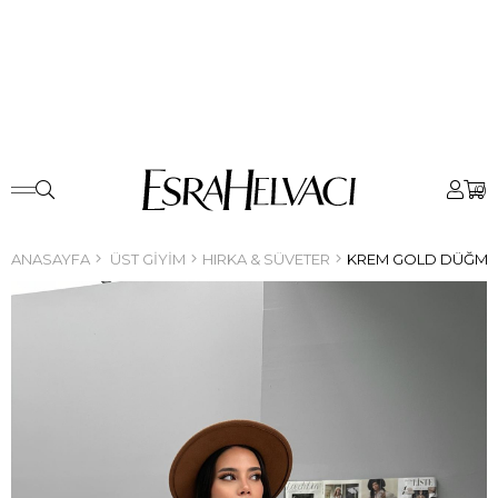
0
ANASAYFA
ÜST GIYIM
HIRKA & SÜVETER
KREM GOLD DÜĞMELI