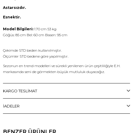
Astarsızdır.
Esnektir.
Model Bilgileri:
1.70 cm 53 kg
Göğüs: 85 cm Bel: 60 cm Basen: 95 cm
Çekimde STD beden kullanılmıştır.
Ölçümler STD bedene göre yapılmıştır.
Sezonun en trend modelleri ve sürekli yenilenen ürün çeşitliliğiyle E.H.
markasında seni de görmekten büyük mutluluk duyacağız.
KARGO TESLİMAT
İADELER
BENZER ÜRÜNLER