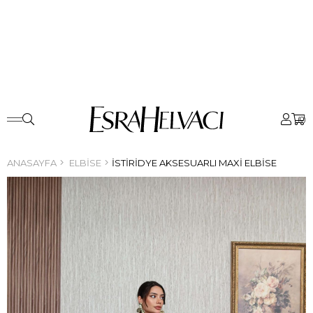
0
ANASAYFA
ELBISE
İSTIRIDYE AKSESUARLI MAXI ELBISE