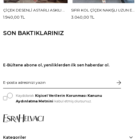
ÇIÇEK DESENLI ASTARLI ASKILI MAXI BOY ELBISE
SIFIR KOL ÇIÇEK NAKIŞLI UZUN ELBISE
1.940,00 TL
3.040,00 TL
SON BAKTIKLARINIZ
E-Bültene abone ol, yeniliklerden ilk sen haberdar ol.
Kaydolarak
Kişisel Verilerin Korunması Kanunu
Aydınlatma Metnini
kabul etmiş olursunuz.
Kategoriler