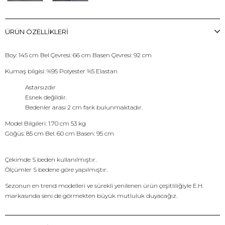
ÜRÜN ÖZELLIKLERI
Boy: 145 cm Bel Çevresi: 66 cm Basen Çevresi: 92 cm
Kumaş bilgisi: %95 Polyester %5 Elastan
Astarsızdır
Esnek değildir.
Bedenler arası 2 cm fark bulunmaktadır.
Model Bilgileri: 1.70 cm 53 kg
Göğüs: 85 cm Bel: 60 cm Basen: 95 cm
Çekimde S beden kullanılmıştır.
Ölçümler S bedene göre yapılmıştır.
Sezonun en trend modelleri ve sürekli yenilenen ürün çeşitliliğiyle E.H.
markasında seni de görmekten büyük mutluluk duyacağız.