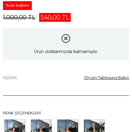
%
46
İndirim
1.000,00 TL
540,00 TL
Ürün stoklarımızda kalmamıştır.
XS
S
M
L
Ölçüm Tablosuna Bakın
RENK SEÇENEKLERI