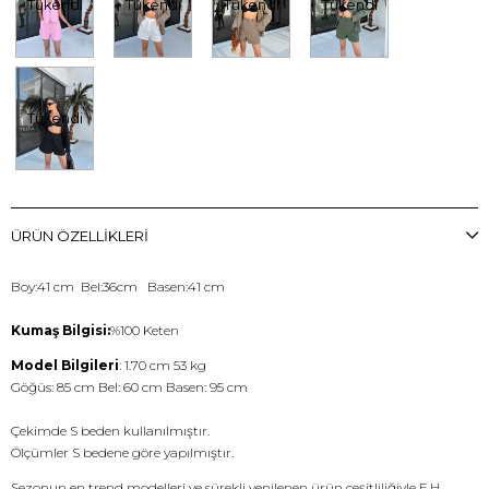
Tükendi
Tükendi
Tükendi
Tükendi
Tükendi
ÜRÜN ÖZELLIKLERI
Boy:41 cm Bel:36cm Basen:41 cm
Kumaş Bilgisi:
%100 Keten
Model Bilgileri
: 1.70 cm 53 kg
Göğüs: 85 cm Bel: 60 cm Basen: 95 cm
Çekimde S beden kullanılmıştır.
Ölçümler S bedene göre yapılmıştır.
Sezonun en trend modelleri ve sürekli yenilenen ürün çeşitliliğiyle E.H.