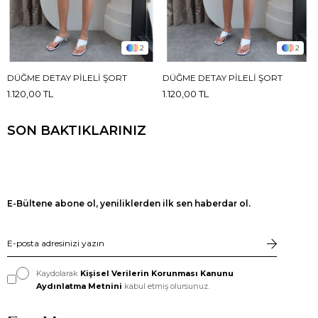
2
2
DÜĞME DETAY PILELI ŞORT
DÜĞME DETAY PILELI ŞORT
1.120,00 TL
1.120,00 TL
SON BAKTIKLARINIZ
E-Bültene abone ol, yeniliklerden ilk sen haberdar ol.
Kaydolarak
Kişisel Verilerin Korunması Kanunu
Aydınlatma Metnini
kabul etmiş olursunuz.