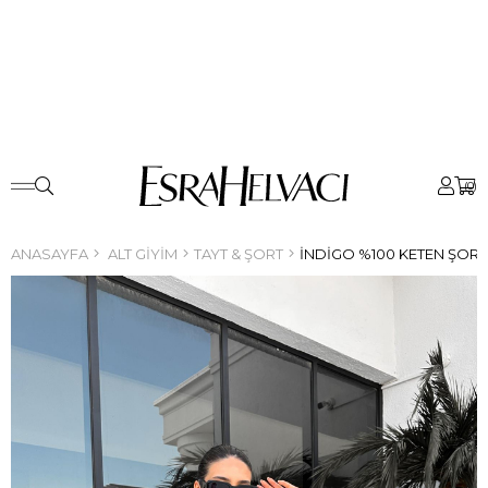
0
ANASAYFA
ALT GIYIM
TAYT & ŞORT
İNDIGO %100 KETEN ŞORT