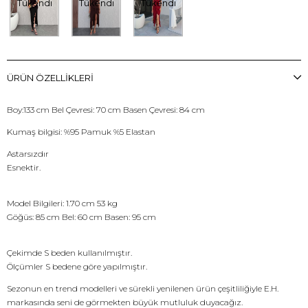
Tükendi
Tükendi
Tükendi
ÜRÜN ÖZELLIKLERI
Boy:133 cm Bel Çevresi: 70 cm Basen Çevresi: 84 cm
Kumaş bilgisi: %95 Pamuk %5 Elastan
Astarsızdır
Esnektir.
Model Bilgileri: 1.70 cm 53 kg
Göğüs: 85 cm Bel: 60 cm Basen: 95 cm
Çekimde S beden kullanılmıştır.
Ölçümler S bedene göre yapılmıştır.
Sezonun en trend modelleri ve sürekli yenilenen ürün çeşitliliğiyle E.H.
markasında seni de görmekten büyük mutluluk duyacağız.