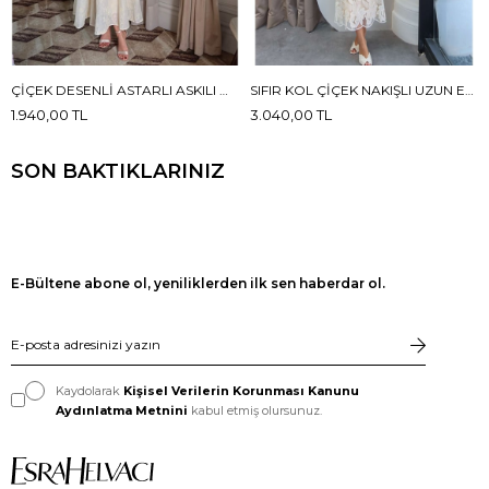
ÇIÇEK DESENLI ASTARLI ASKILI MAXI BOY ELBISE
SIFIR KOL ÇIÇEK NAKIŞLI UZUN ELBISE
1.940,00 TL
3.040,00 TL
SON BAKTIKLARINIZ
E-Bültene abone ol, yeniliklerden ilk sen haberdar ol.
Kaydolarak
Kişisel Verilerin Korunması Kanunu
Aydınlatma Metnini
kabul etmiş olursunuz.