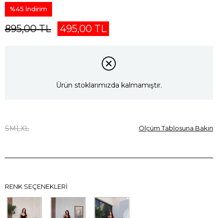
%
45
İndirim
895,00 TL
495,00 TL
Ürün stoklarımızda kalmamıştır.
S
M
L
XL
Ölçüm Tablosuna Bakın
RENK SEÇENEKLERI