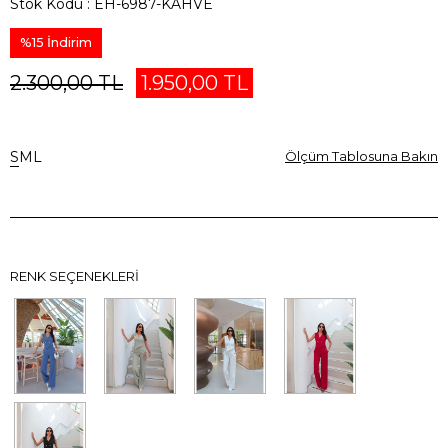
Stok Kodu
EH-6987-KAHVE
%
15
İndirim
2.300,00 TL
1.950,00 TL
S
M
L
Ölçüm Tablosuna Bakın
RENK SEÇENEKLERI