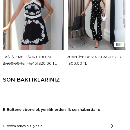
1
TAŞ İŞLEMELI ŞORT TULUM
PUANTIYE DESEN STRAPLEZ TULUM
2.400,00 TL
%45
1.320,00 TL
1.300,00 TL
SON BAKTIKLARINIZ
E-Bültene abone ol, yeniliklerden ilk sen haberdar ol.