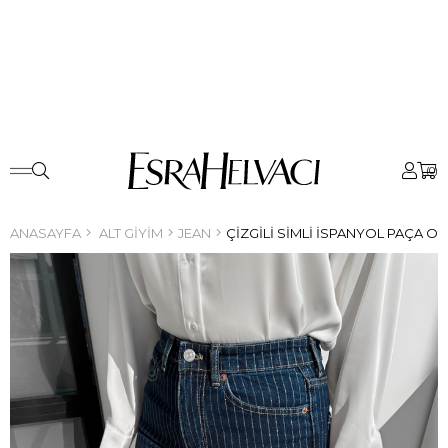
0
ANASAYFA
ALT GIYIM
JEAN
ÇIZGILI SIMLI İSPANYOL PAÇA O