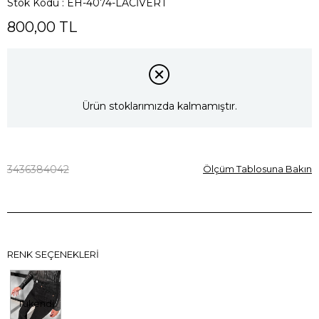
Stok Kodu
EH-4074-LACİVERT
800,00 TL
Ürün stoklarımızda kalmamıştır.
34
36
38
40
42
Ölçüm Tablosuna Bakın
RENK SEÇENEKLERI
Tükendi