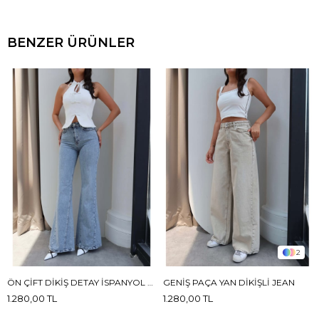
BENZER ÜRÜNLER
2
ÖN ÇIFT DIKIŞ DETAY İSPANYOL JEAN
GENIŞ PAÇA YAN DIKIŞLI JEAN
1.280,00 TL
1.280,00 TL