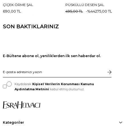
ÇIÇEK ÖRME ŞAL
PÜSKÜLLÜ DESEN ŞAL
690,00 TL
495,00 TL
%44
275,00 TL
SON BAKTIKLARINIZ
E-Bültene abone ol, yeniliklerden ilk sen haberdar ol.
Kaydolarak
Kişisel Verilerin Korunması Kanunu
Aydınlatma Metnini
kabul etmiş olursunuz.
Kategoriler