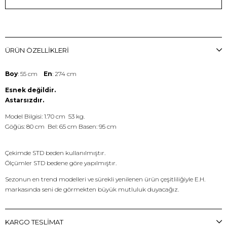
ÜRÜN ÖZELLIKLERI
Boy
: 55 cm
En
: 274 cm
Esnek değildir.
Astarsızdır.
Model Bilgisi: 1.70 cm 53 kg.
Göğüs: 80 cm Bel: 65 cm Basen: 95 cm
Çekimde STD beden kullanılmıştır.
Ölçümler STD bedene göre yapılmıştır.
Sezonun en trend modelleri ve sürekli yenilenen ürün çeşitliliğiyle E.H.
markasında seni de görmekten büyük mutluluk duyacağız.
KARGO TESLİMAT