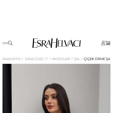
0
ANASAYFA
SANA ÖZEL 🤍
AKSESUAR
ŞAL
ÇIÇEK ÖRME ŞAL