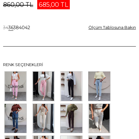
860,00 TL
685,00 TL
34
36
38
40
42
Ölçüm Tablosuna Bakın
RENK SEÇENEKLERI
Tükendi
Tükendi