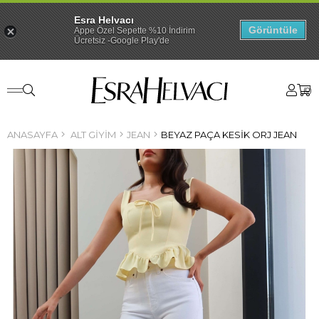
Esra Helvacı
Görüntüle
Appe Özel Sepette %10 İndirim
Ücretsiz -Google Play'de
0
ANASAYFA
ALT GIYIM
JEAN
BEYAZ PAÇA KESIK ORJ JEAN