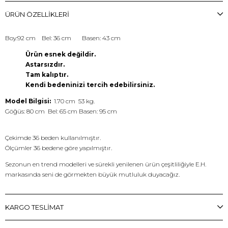
ÜRÜN ÖZELLIKLERI
Boy:92 cm Bel: 36 cm Basen: 43 cm
Ürün esnek değildir.
Astarsızdır.
Tam kalıptır.
Kendi bedeninizi tercih edebilirsiniz.
Model Bilgisi:
1.70 cm 53 kg.
Göğüs: 80 cm Bel: 65 cm Basen: 95 cm
Çekimde 36 beden kullanılmıştır.
Ölçümler 36 bedene göre yapılmıştır.
Sezonun en trend modelleri ve sürekli yenilenen ürün çeşitliliğiyle E.H.
markasında seni de görmekten büyük mutluluk duyacağız.
KARGO TESLİMAT