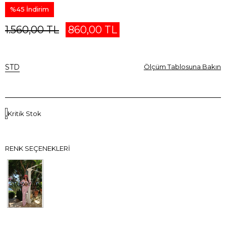
%
45
İndirim
1.560,00 TL
860,00 TL
STD
Ölçüm Tablosuna Bakın
Kritik Stok
RENK SEÇENEKLERI
Tükendi