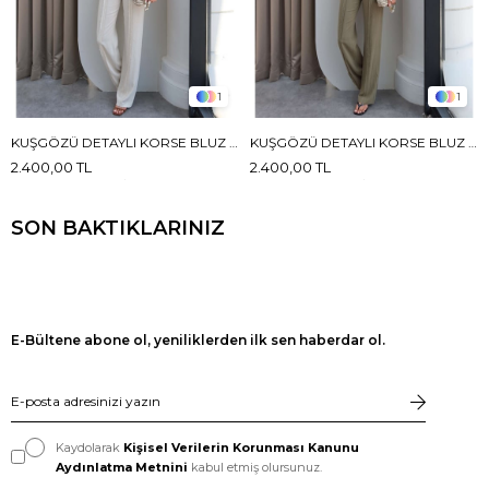
1
1
KUŞGÖZÜ DETAYLI KORSE BLUZ KETEN TAKIM
KUŞGÖZÜ DETAYLI KORSE BLUZ KETEN TAKIM
2.400,00 TL
2.400,00 TL
SON BAKTIKLARINIZ
E-Bültene abone ol, yeniliklerden ilk sen haberdar ol.
Kaydolarak
Kişisel Verilerin Korunması Kanunu
Aydınlatma Metnini
kabul etmiş olursunuz.