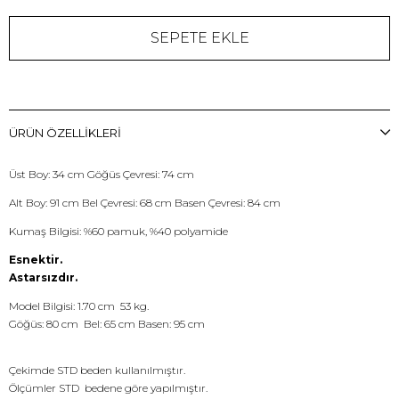
ÜRÜN ÖZELLIKLERI
Üst Boy: 34 cm Göğüs Çevresi: 74 cm
Alt Boy: 91 cm Bel Çevresi: 68 cm Basen Çevresi: 84 cm
Kumaş Bilgisi: %60 pamuk, %40 polyamide
Esnektir.
Astarsızdır.
Model Bilgisi: 1.70 cm 53 kg.
Göğüs: 80 cm Bel: 65 cm Basen: 95 cm
Çekimde STD beden kullanılmıştır.
Ölçümler STD bedene göre yapılmıştır.