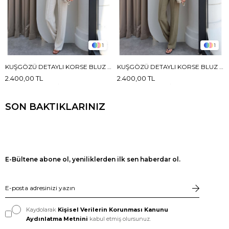
1
1
KUŞGÖZÜ DETAYLI KORSE BLUZ KETEN TAKIM
KUŞGÖZÜ DETAYLI KORSE BLUZ KETEN TAKIM
2.400,00 TL
2.400,00 TL
SON BAKTIKLARINIZ
E-Bültene abone ol, yeniliklerden ilk sen haberdar ol.
Kaydolarak
Kişisel Verilerin Korunması Kanunu
Aydınlatma Metnini
kabul etmiş olursunuz.