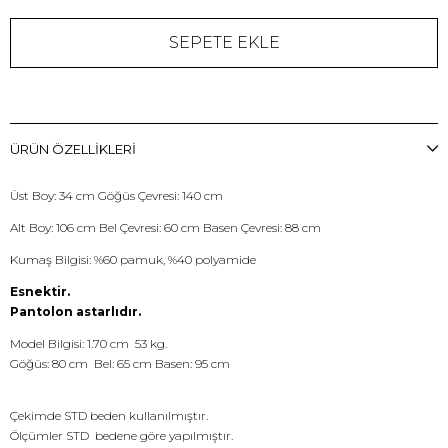
ÜRÜN ÖZELLIKLERI
Üst Boy: 34 cm Göğüs Çevresi: 140 cm
Alt Boy: 106 cm Bel Çevresi: 60 cm Basen Çevresi: 88 cm
Kumaş Bilgisi: %60 pamuk, %40 polyamide
Esnektir.
Pantolon astarlıdır.
Model Bilgisi: 1.70 cm 53 kg.
Göğüs: 80 cm Bel: 65 cm Basen: 95 cm
Çekimde STD beden kullanılmıştır.
Ölçümler STD bedene göre yapılmıştır.