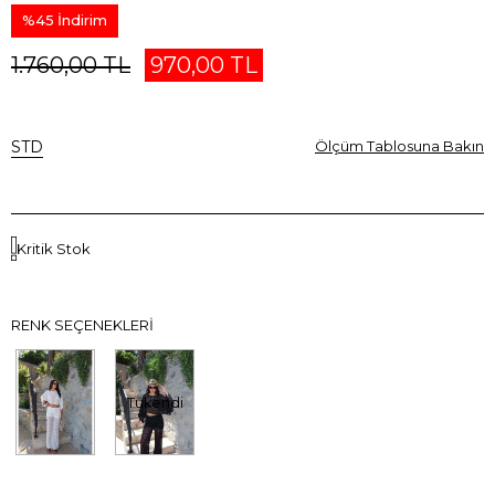
%
45
İndirim
1.760,00 TL
970,00 TL
STD
Ölçüm Tablosuna Bakın
Kritik Stok
RENK SEÇENEKLERI
Tükendi